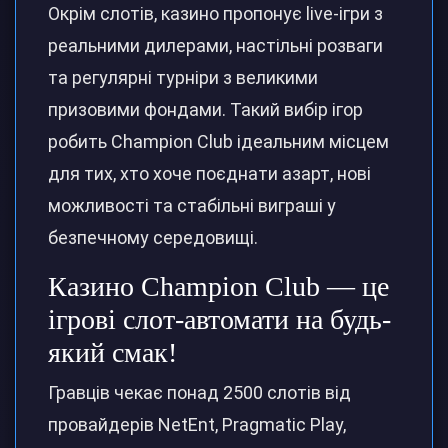
Окрім слотів, казино пропонує live-ігри з
реальними дилерами, настільні розваги
та регулярні турніри з великими
призовими фондами. Такий вибір ігор
робить Champion Club ідеальним місцем
для тих, хто хоче поєднати азарт, нові
можливості та стабільні виграші у
безпечному середовищі.
Казино Champion Club — це
ігрові слот-автомати на будь-
який смак!
Гравців чекає понад 2500 слотів від
провайдерів NetEnt, Pragmatic Play,