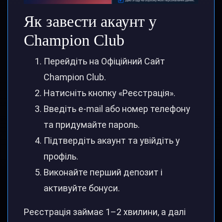
Як завести акаунт у
Champion Club
Перейдіть на Офіційний Сайт
Champion Club.
Натисніть кнопку «Реєстрація».
Введіть e-mail або номер телефону
та придумайте пароль.
Підтвердіть акаунт та увійдіть у
профіль.
Виконайте перший депозит і
активуйте бонуси.
Реєстрація займає 1–2 хвилини, а далі