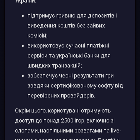
України:
підтримує гривню для депозитів і
виведення коштів без зайвих
комісій;
використовує сучасні платіжні
сервіси та українські банки для
швидких транзакцій;
забезпечує чесні результати гри
завдяки сертифікованому софту від
перевірених провайдерів.
Окрім цього, користувачі отримують
доступ до понад 2500 ігор, включно зі
слотами, настільними розвагами та live-