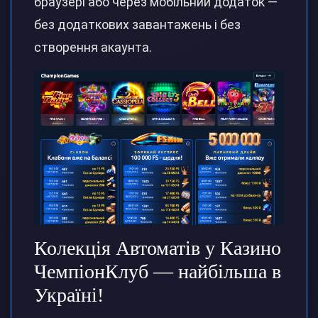
браузері або через мобільний додаток —
без додаткових завантажень і без
створення акаунта.
Колекція Автоматів у Казино
ЧемпіонКлуб — найбільша в
Україні!