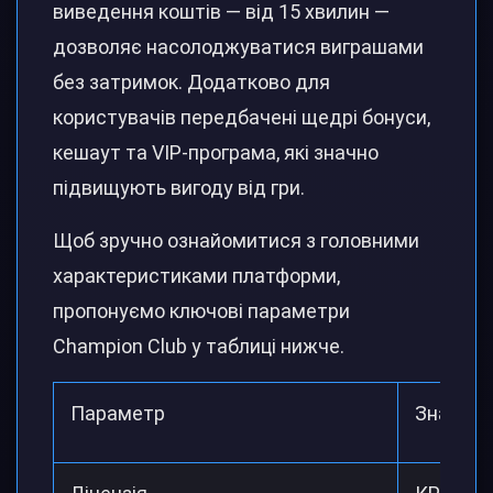
виведення коштів — від 15 хвилин —
дозволяє насолоджуватися виграшами
без затримок. Додатково для
користувачів передбачені щедрі бонуси,
кешаут та VIP-програма, які значно
підвищують вигоду від гри.
Щоб зручно ознайомитися з головними
характеристиками платформи,
пропонуємо ключові параметри
Champion Club у таблиці нижче.
Параметр
Значенн