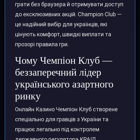
грати без браузера й отримувати доступ
до ексклюзивних акцій. Champion Club —
це надійний вибір для українців, які
цінують комфорт, швидкі виплати та
прозорі правила гри.
Чому Чемпіон Клуб —
беззаперечний лідер
українського азартного
ринку
Онлайн Казино Чемпіон Клуб створене
спеціально для гравців з України та
працює легально під контролем
державного регулятора КРАІЛ.