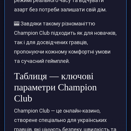
режимі реального часу та відчувати
азарт без потреби залишати свій дім.
🎰 Завдяки такому різноманіттю
Champion Club підходить як для новачків,
так і для досвідчених гравців,
пропонуючи кожному комфортні умови
та сучасний геймплей.
Таблиця — ключові
параметри Champion
Club
Champion Club — це онлайн-казино,
створене спеціально для українських
гравців, які цінують безпеку, швидкість та