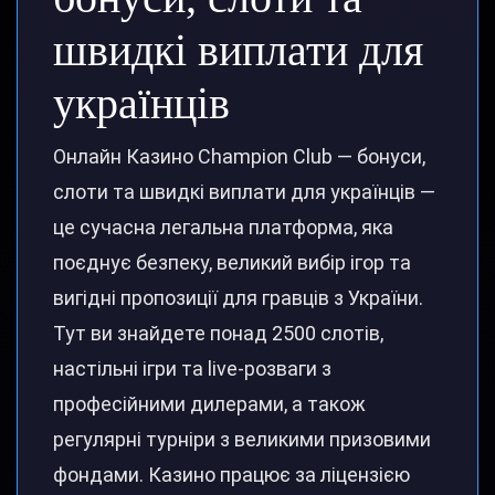
швидкі виплати для
українців
Онлайн Казино Champion Club — бонуси,
слоти та швидкі виплати для українців —
це сучасна легальна платформа, яка
поєднує безпеку, великий вибір ігор та
вигідні пропозиції для гравців з України.
Тут ви знайдете понад 2500 слотів,
настільні ігри та live-розваги з
професійними дилерами, а також
регулярні турніри з великими призовими
фондами. Казино працює за ліцензією