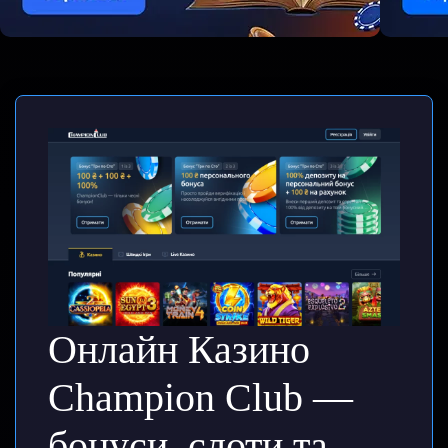
Онлайн Казино
Champion Club —
бонуси, слоти та