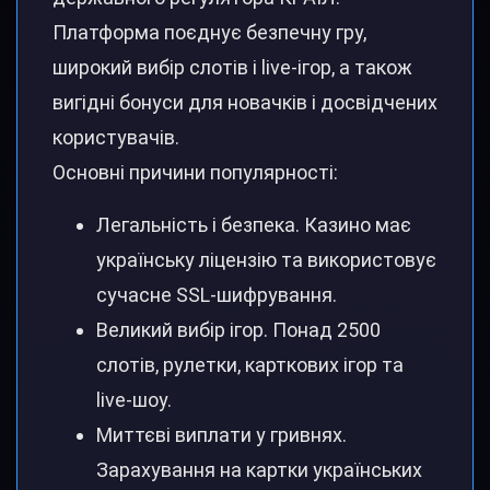
Платформа поєднує безпечну гру,
широкий вибір слотів і live-ігор, а також
вигідні бонуси для новачків і досвідчених
користувачів.
Основні причини популярності:
Легальність і безпека. Казино має
українську ліцензію та використовує
сучасне SSL-шифрування.
Великий вибір ігор. Понад 2500
слотів, рулетки, карткових ігор та
live-шоу.
Миттєві виплати у гривнях.
Зарахування на картки українських